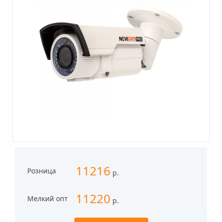
11216
Розница
р.
11220
Мелкий опт
р.