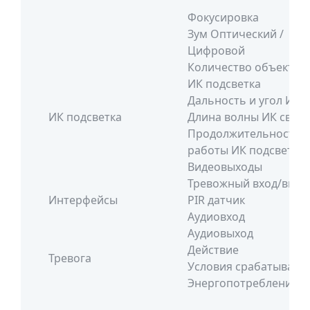
Фокусировка
Зум Оптический /
Цифровой
Количество объектив
ИК подсветка
Дальность и угол ИК
ИК подсветка
Длина волны ИК света
Продолжительность
работы ИК подсветки
Видеовыходы
Тревожный вход/выхо
Интерфейсы
PIR датчик
Аудиовход
Аудиовыход
Действие
Тревога
Условия срабатывани
Энергопотребление