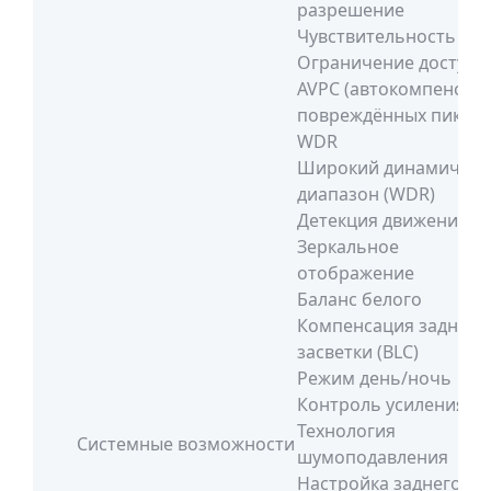
разрешение
Чувствительность
Ограничение доступа
AVPC (автокомпенсац
повреждённых пиксел
WDR
Широкий динамическ
диапазон (WDR)
Детекция движения
Зеркальное
отображение
Баланс белого
Компенсация задней
засветки (BLC)
Режим день/ночь
Контроль усиления (A
Технология
Системные возможности
шумоподавления
Настройка заднего